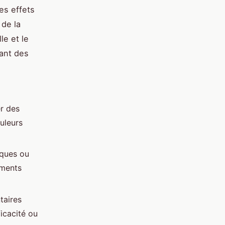
es effets
 de la
le et le
ant des
r des
ouleurs
iques ou
éments
taires
icacité ou