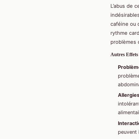
L’abus de c
indésirable
caféine ou 
rythme card
problèmes d
Autres Effets
Problème
problèmes
abdomina
Allergie
intoléra
alimentai
Interact
peuvent 