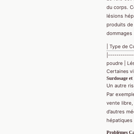
du corps. C
lésions hép
produits de
dommages a
| Type de Co
|-----------
poudre | Lés
Certaines vi
Surdosage et
Un autre ri
Par exempl
vente libre
d’autres m
hépatiques
Problèmes Ca