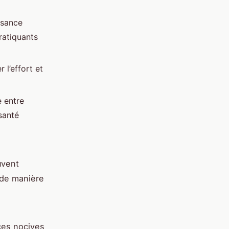
ssance
ratiquants
 l’effort et
e entre
santé
uvent
s de manière
ces nocives