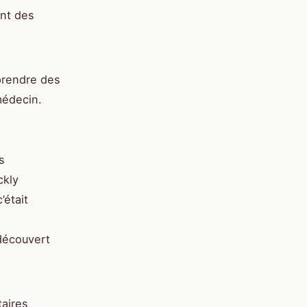
ent des
prendre des
médecin.
s
ckly
’était
 découvert
taires