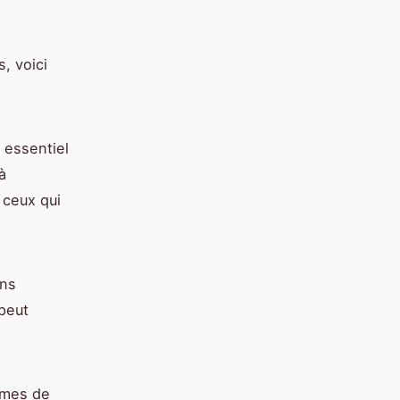
, voici
 essentiel
à
 ceux qui
ons
peut
rmes de