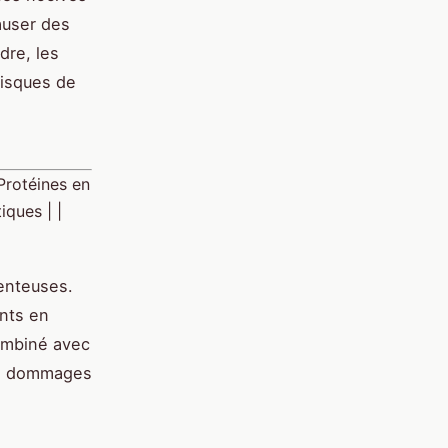
auser des
dre, les
risques de
 Protéines en
iques | |
menteuses.
nts en
combiné avec
de dommages