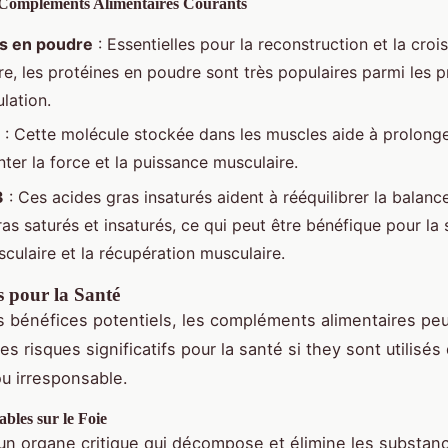
Compléments Alimentaires Courants
s en poudre
: Essentielles pour la reconstruction et la croi
re, les protéines en poudre sont très populaires parmi les p
lation.
: Cette molécule stockée dans les muscles aide à prolonger
ter la force et la puissance musculaire.
3
: Ces acides gras insaturés aident à rééquilibrer la balanc
as saturés et insaturés, ce qui peut être bénéfique pour la 
culaire et la récupération musculaire.
s pour la Santé
s bénéfices potentiels, les compléments alimentaires pe
s risques significatifs pour la santé si they sont utilisé
u irresponsable.
ables sur le Foie
 un organe critique qui décompose et élimine les substan