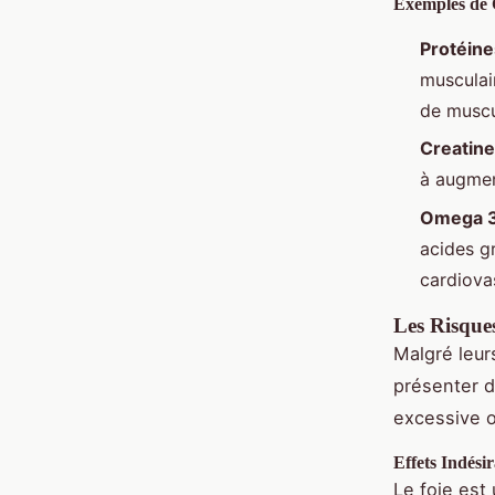
Exemples de 
Protéine
musculai
de muscu
Creatine
à augmen
Omega 
acides gr
cardiovas
Les Risque
Malgré leur
présenter de
excessive o
Effets Indésir
Le foie est