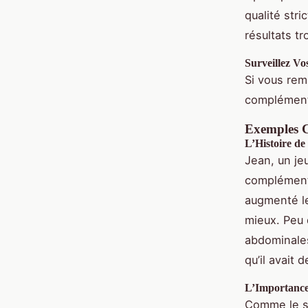
qualité str
résultats tr
Surveillez Vo
Si vous rem
compléments
Exemples C
L’Histoire de
Jean, un je
compléments
augmenté le
mieux. Peu 
abdominales
qu’il avait
L’Importance
Comme le so