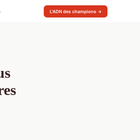
o
L'ADN des champions →
us
res