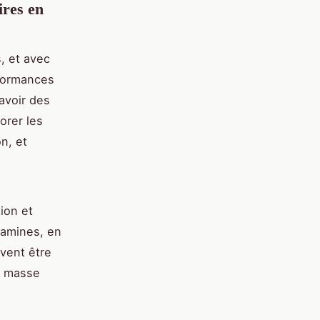
ires en
, et avec
rformances
avoir des
orer les
n, et
ion et
tamines, en
uvent être
la masse