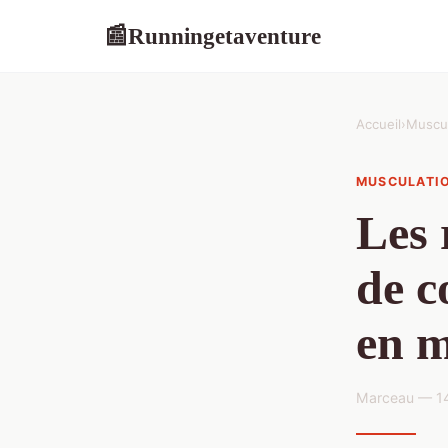
Runningetaventure
📰
Accueil
›
Muscul
MUSCULATI
Les 
de c
en m
Marceau — 14