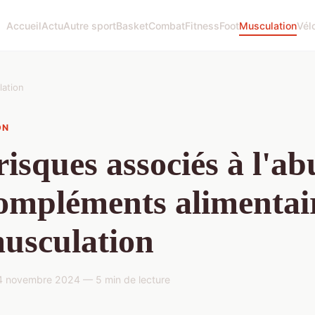
Accueil
Actu
Autre sport
Basket
Combat
Fitness
Foot
Musculation
Vél
ation
ON
risques associés à l'ab
ompléments alimentai
usculation
 novembre 2024 — 5 min de lecture