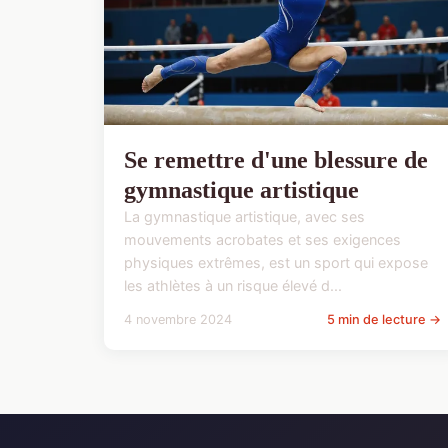
Se remettre d'une blessure de
gymnastique artistique
La gymnastique artistique, avec ses
mouvements acrobates et ses exigences
physiques extrêmes, est un sport qui expose
les athlètes à un risque élevé d...
4 novembre 2024
5 min de lecture →