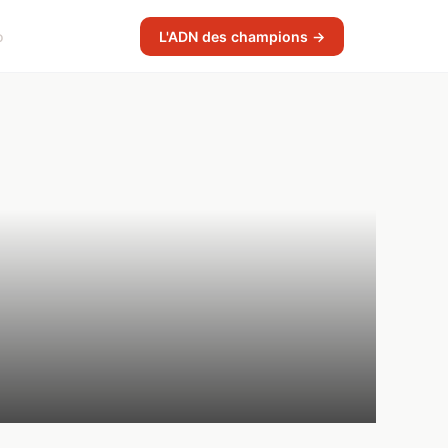
o
L'ADN des champions →