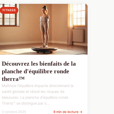
FITNESS
Découvrez les bienfaits de la
planche d'équilibre ronde
therra™
Maîtriser l'équilibre impacte directement la
santé globale et réduit les risques de
blessures. La planche d'équilibre ronde
Therra™ se distingue par s...
3 octobre 2025
8 min de lecture →