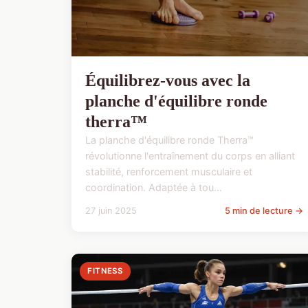
Équilibrez-vous avec la
planche d'équilibre ronde
therra™
La planche d'équilibre ronde Therra™
révolutionne l'entraînement du corps en alliant
stabilité, renforcement musculaire et
coordination. Adaptée à tou...
27 juin 2025
5 min de lecture →
FITNESS