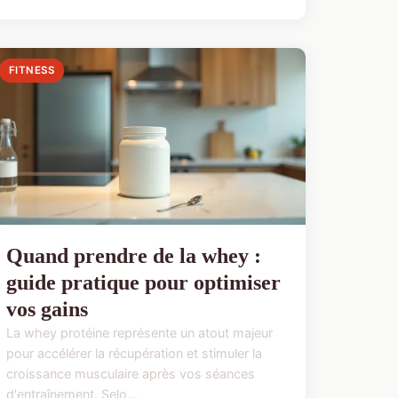
FITNESS
Quand prendre de la whey :
guide pratique pour optimiser
vos gains
La whey protéine représente un atout majeur
pour accélérer la récupération et stimuler la
croissance musculaire après vos séances
d'entraînement. Selo...