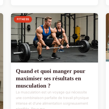
FITNESS
Quand et quoi manger pour
maximiser ses résultats en
musculation ?
La musculation est un voyage qui nécessite
une combinaison parfaite de travail physique
intense et d'une alimentation soigneusement
planifiée. Pour ma...