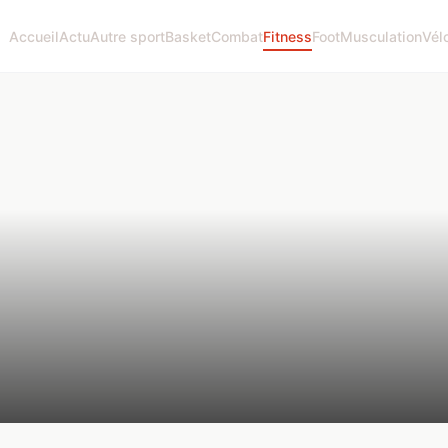
Accueil
Actu
Autre sport
Basket
Combat
Fitness
Foot
Musculation
Vél