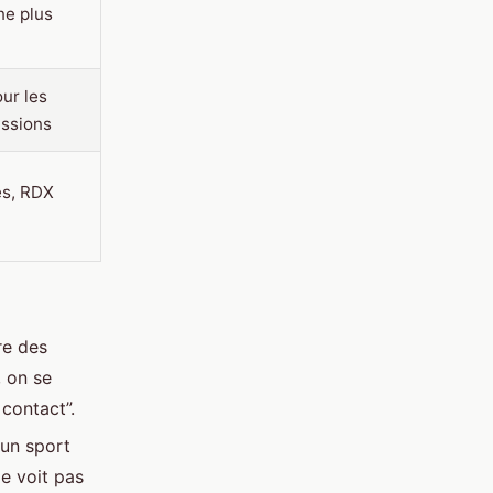
ne plus
ur les
issions
s, RDX
re des
, on se
 contact”.
 un sport
le voit pas