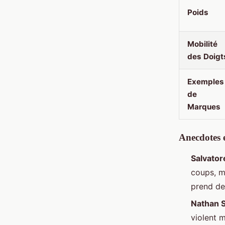
Poids
Mobilité
des Doigt
Exemples
de
Marques
Anecdotes e
Salvato
coups, m
prend des
Nathan 
violent m