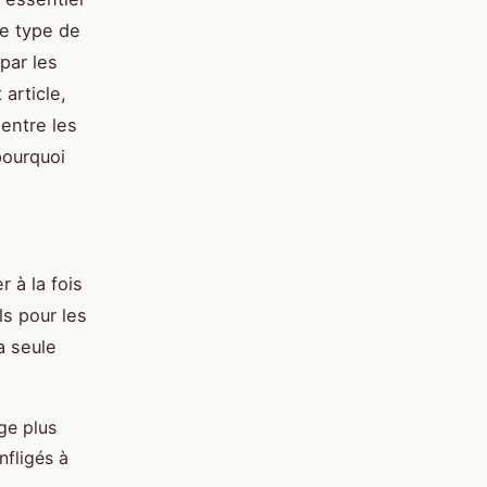
ue type de
par les
 article,
 entre les
pourquoi
 à la fois
ls pour les
a seule
ge plus
nfligés à