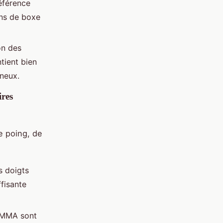
éférence
ns de boxe
on des
tient bien
ineux.
ires
e poing, de
s doigts
ffisante
 MMA sont