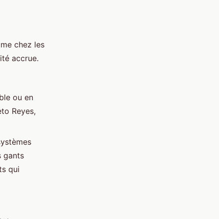
mme chez les
ité accrue.
ble ou en
eto Reyes,
 systèmes
s gants
ts qui