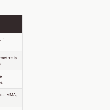
uir
rmettre la
s
he
os
tes, MMA,