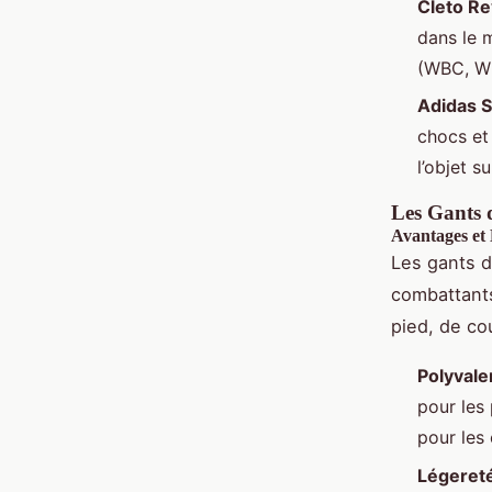
Cleto R
dans le 
(WBC, WB
Adidas 
chocs et
l’objet s
Les Gants 
Avantages et
Les gants d
combattants
pied, de cou
Polyval
pour les 
pour les
Légereté 