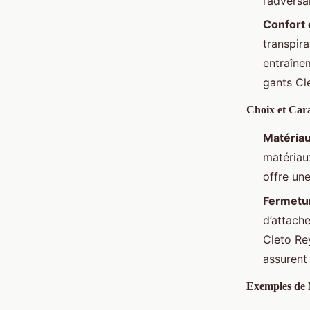
l’adversa
Confort 
transpira
entraîne
gants Cle
Choix et Cara
Matéria
matériau
offre une
Fermetu
d’attach
Cleto Re
assurent
Exemples de 