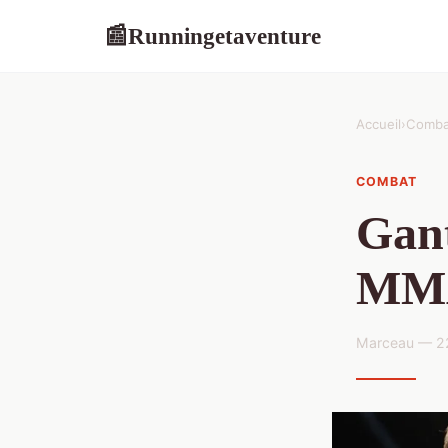
Runningetaventure
📰
Accueil
›
Comba
COMBAT
Gant
MMA 
Marceau — 22