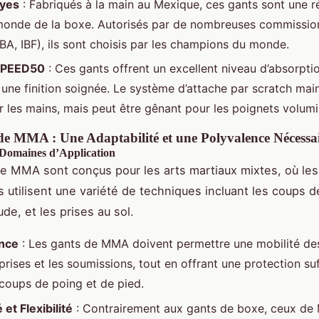
eyes
: Fabriqués à la main au Mexique, ces gants sont une r
monde de la boxe. Autorisés par de nombreuses commissio
A, IBF), ils sont choisis par les champions du monde.
SPEED50
: Ces gants offrent un excellent niveau d’absorpti
 une finition soignée. Le système d’attache par scratch main
ur les mains, mais peut être gênant pour les poignets volum
de MMA : Une Adaptabilité et une Polyvalence Nécessa
 Domaines d’Application
e MMA sont conçus pour les arts martiaux mixtes, où les
 utilisent une variété de techniques incluant les coups d
de, et les prises au sol.
ence
: Les gants de MMA doivent permettre une mobilité de
prises et les soumissions, tout en offrant une protection su
 coups de poing et de pied.
et Flexibilité
: Contrairement aux gants de boxe, ceux de