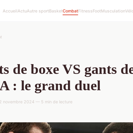
Accueil
Actu
Autre sport
Basket
Combat
Fitness
Foot
Musculation
Vél
t
s de boxe VS gants d
: le grand duel
 novembre 2024 — 5 min de lecture