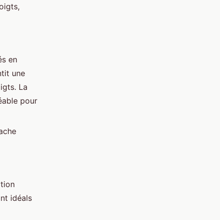
oigts,
és en
tit une
igts. La
able pour
tache
tion
nt idéals