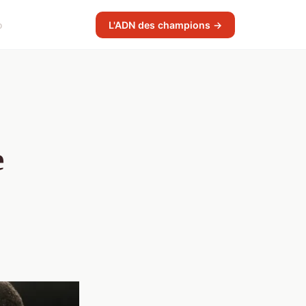
o
L'ADN des champions →
e