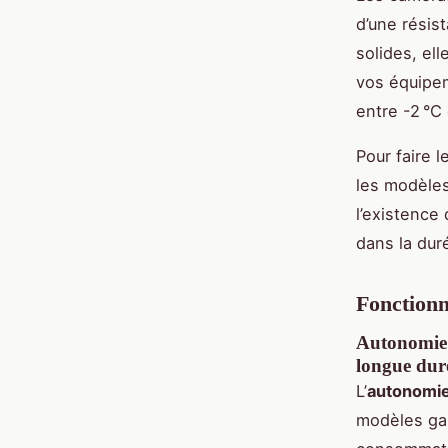
d’une résis
solides, el
vos équipem
entre -2 °C
Pour faire l
les modèles
l’existence
dans la dur
Fonctionn
Autonomie d
longue dur
L’
autonomie
modèles gar