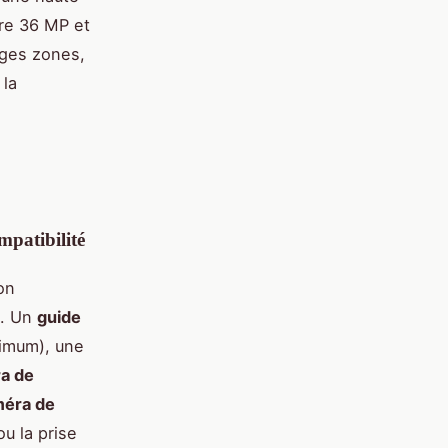
dre 36 MP et
rges zones,
 la
ompatibilité
on
. Un
guide
imum), une
a de
méra de
u la prise