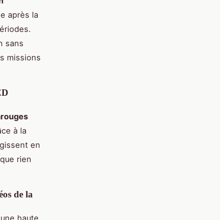
n
e après la
périodes.
n sans
es missions
ED
arouges
ce à la
gissent en
que rien
éos de la
 une haute