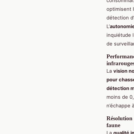
consommati
optimisent 
détection d’
L’
autonomie
inquiétude 
de surveill
Performanc
infrarouges
La
vision n
pour chass
détection 
moins de 0,
n’échappe à
Résolution 
faune
La
qualité 