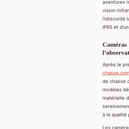
aventures n
vision inf
l’obscurité 
IP65 et d’un
Caméras de
l’observa
Après le pr
chasse.co
de chasse d
modèles bén
matérielle 
sereinement 
à la qualité
Les caméras