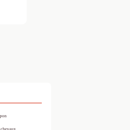
apon
e chevaux