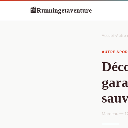
Runningetaventure
📰
Accueil
›
Autre 
AUTRE SPOR
Déco
gara
sauv
Marceau — 12 