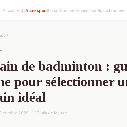
Accueil
Actu
Autre sport
Basket
Combat
Fitness
Foot
Musculation
Vél
sport
T
ain de badminton : gu
me pour sélectionner 
ain idéal
 octobre 2025 — 13 min de lecture