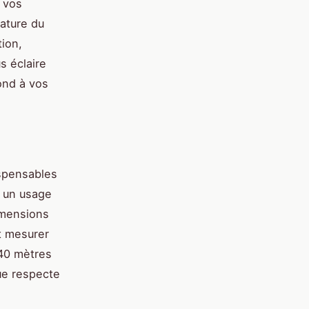
 vos
ature du
tion,
s éclaire
pond à vos
ispensables
r un usage
dimensions
t mesurer
,40 mètres
ue respecte