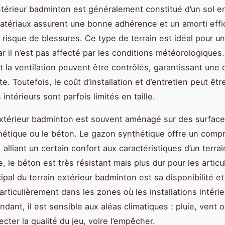
intérieur badminton est généralement constitué d’un sol e
tériaux assurent une bonne adhérence et un amorti effi
e risque de blessures. Ce type de terrain est idéal pour u
ar il n’est pas affecté par les conditions météorologiques.
et la ventilation peuvent être contrôlés, garantissant une 
e. Toutefois, le coût d’installation et d’entretien peut êtr
intérieurs sont parfois limités en taille.
extérieur badminton est souvent aménagé sur des surfac
étique ou le béton. Le gazon synthétique offre un comp
 alliant un certain confort aux caractéristiques d’un terrai
 le béton est très résistant mais plus dur pour les articu
cipal du terrain extérieur badminton est sa disponibilité et
 particulièrement dans les zones où les installations intéri
dant, il est sensible aux aléas climatiques : pluie, vent 
cter la qualité du jeu, voire l’empêcher.