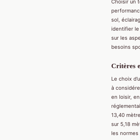
Choisir un 
performance
sol, éclaira
identifier l
sur les asp
besoins spo
Critères 
Le choix d’
à considére
en loisir, 
réglementai
13,40 mètre
sur 5,18 mè
les normes o