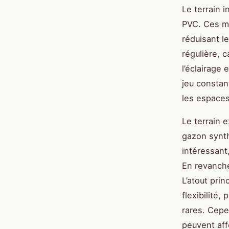
Le terrain 
PVC. Ces ma
réduisant l
régulière, c
l’éclairage 
jeu constant
les espaces 
Le terrain 
gazon synth
intéressant,
En revanche,
L’atout prin
flexibilité,
rares. Cepen
peuvent affe