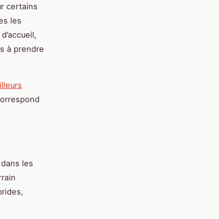
ur certains
es les
d’accueil,
ts à prendre
lleurs
 correspond
 dans les
rrain
brides,