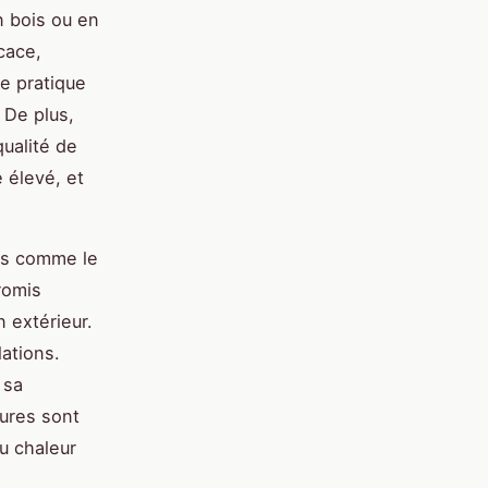
n bois ou en
cace,
ne pratique
 De plus,
qualité de
e élevé, et
es comme le
romis
n extérieur.
lations.
 sa
eures sont
ou chaleur