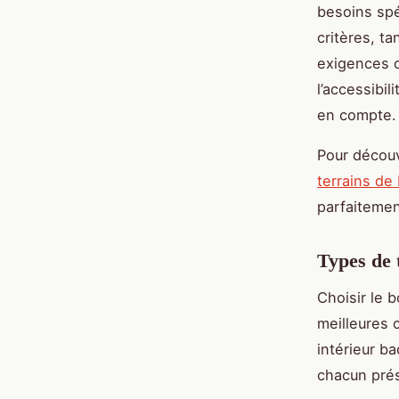
besoins spéc
critères, ta
exigences of
l’accessibi
en compte.
Pour découv
terrains de
parfaitemen
Types de t
Choisir le 
meilleures c
intérieur ba
chacun prés