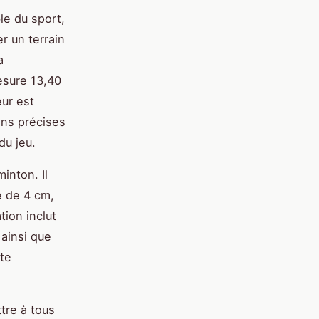
le du sport,
r un terrain
a
esure 13,40
eur est
ons précises
du jeu.
inton. Il
e de 4 cm,
tion inclut
 ainsi que
cte
tre à tous