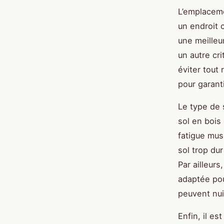
L’emplaceme
un endroit c
une meilleu
un autre cr
éviter tout
pour garanti
Le type de 
sol en bois
fatigue mus
sol trop du
Par ailleurs
adaptée pou
peuvent nuir
Enfin, il e