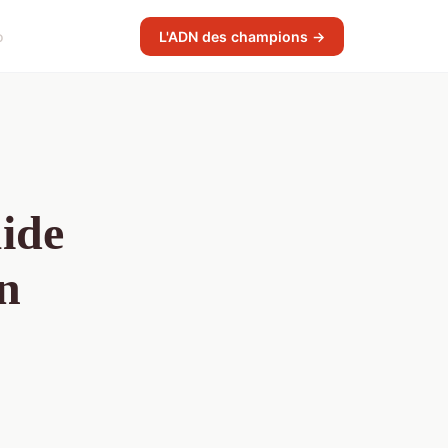
o
L'ADN des champions →
ide
un