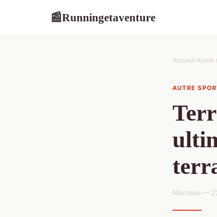
Runningetaventure
📰
Accueil
›
Autre 
AUTRE SPOR
Terr
ulti
terr
Marceau — 22