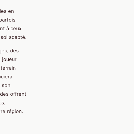
des en
parfois
ent à ceux
 sol adapté.
jeu, des
 joueur
terrain
iciera
t son
ides offrent
us,
re région.