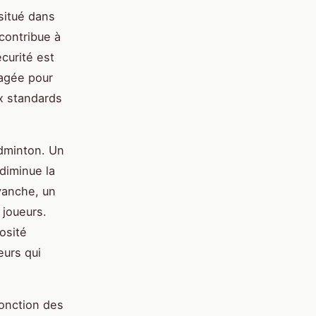
situé dans
 contribue à
curité est
gagée pour
ux standards
adminton. Un
diminue la
evanche, un
 joueurs.
nosité
eurs qui
fonction des